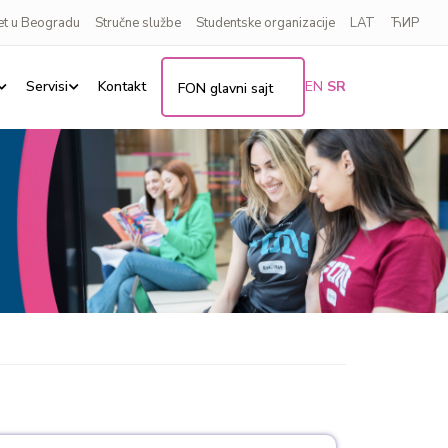
et u Beogradu
Stručne službe
Studentske organizacije
LAT
ЋИР
Servisi
Kontakt
EN
SR
FON glavni sajt