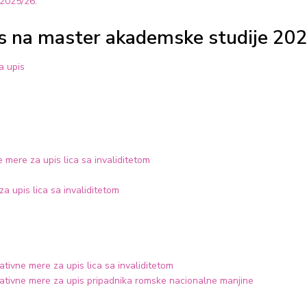
 2025/26.
pis na master akademske studije 20
a upis
e mere za upis lica sa invaliditetom
a upis lica sa invaliditetom
tivne mere za upis lica sa invaliditetom
ativne mere za upis pripadnika romske nacionalne manjine