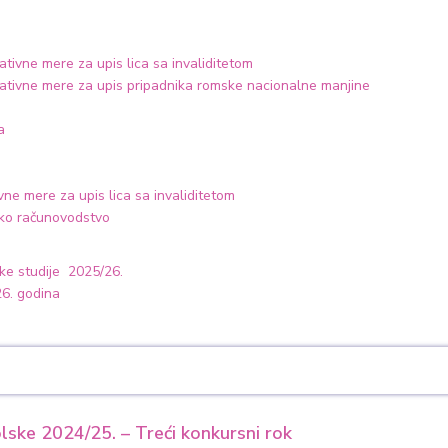
tivne mere za upis lica sa invaliditetom
ativne mere za upis pripadnika romske nacionalne manjine
a
vne mere za upis lica sa invaliditetom
sko računovodstvo
ke studije 2025/26.
26. godina
lske 2024/25. – Treći konkursni rok