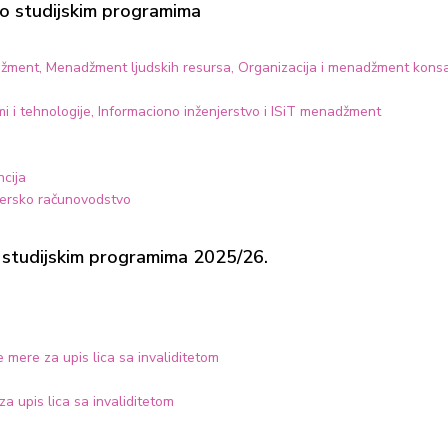
po studijskim programima
džment, Menadžment ljudskih resursa, Organizacija i menadžment konsalt
emi i tehnologije, Informaciono inženjerstvo i ISiT menadžment
ncija
žersko računovodstvo
po studijskim programima 2025/26.
e mere za upis lica sa invaliditetom
a upis lica sa invaliditetom