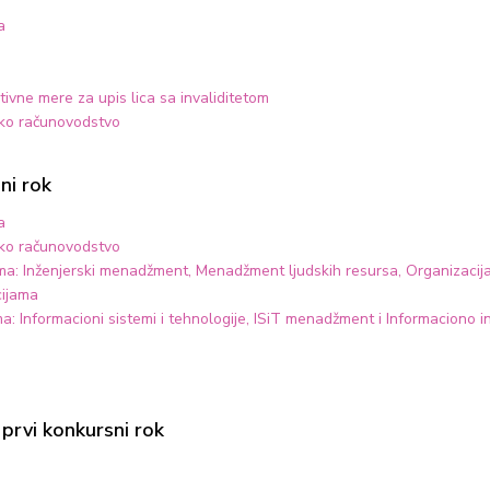
a
tivne mere za upis lica sa invaliditetom
sko računovodstvo
ni rok
a
sko računovodstvo
grama: Inženjerski menadžment, Menadžment ljudskih resursa, Organizacij
cijama
ama: Informacioni sistemi i tehnologije, ISiT menadžment i Informaciono i
 prvi konkursni rok