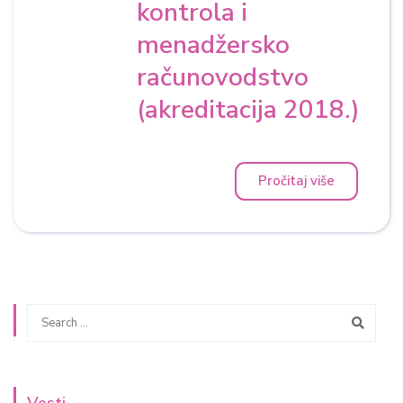
kontrola i
menadžersko
računovodstvo
(akreditacija 2018.) ​
Pročitaj više