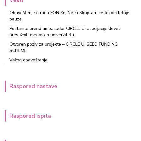
Vesti
Obaveštenje o radu FON Knjižare i Skriptarnice tokom letnje
pauze
Postanite brend ambasador CIRCLE U. asocijacije devet
prestižnih evropskih univerziteta
Otvoren poziv za projekte – CIRCLE U. SEED FUNDING
SCHEME
Važno obaveštenje
Raspored nastave
Raspored ispita