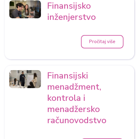
Finansijsko
inženjerstvo
Pročitaj više
Finansijski
menadžment,
kontrola i
menadžersko
računovodstvo ​