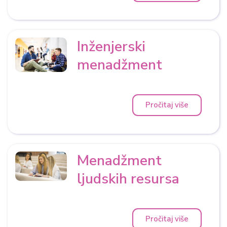
Inženjerski
menadžment
Pročitaj više
Menadžment
ljudskih resursa
Pročitaj više