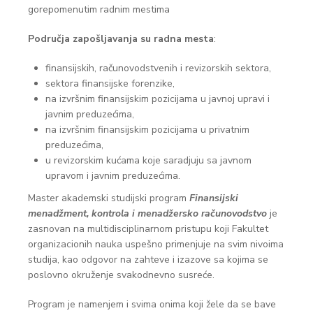
gorepomenutim radnim mestima
Područja zapošljavanja su radna mesta
:
finansijskih, računovodstvenih i revizorskih sektora,
sektora finansijske forenzike,
na izvršnim finansijskim pozicijama u javnoj upravi i
javnim preduzećima,
na izvršnim finansijskim pozicijama u privatnim
preduzećima,
u revizorskim kućama koje saradjuju sa javnom
upravom i javnim preduzećima.
Master akademski studijski program
Finansijski
menadžment, kontrola i menadžersko računovodstvo
je
zasnovan na multidisciplinarnom pristupu koji Fakultet
organizacionih nauka uspešno primenjuje na svim nivoima
studija, kao odgovor na zahteve i izazove sa kojima se
poslovno okruženje svakodnevno susreće.
Program je namenjem i svima onima koji žele da se bave