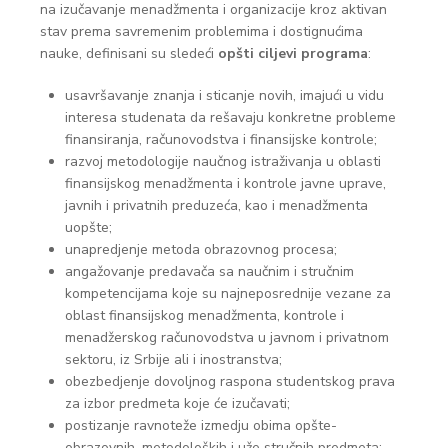
na izučavanje menadžmenta i organizacije kroz aktivan
stav prema savremenim problemima i dostignućima
nauke, definisani su sledeći
opšti ciljevi programa
:
usavršavanje znanja i sticanje novih, imajući u vidu
interesa studenata da rešavaju konkretne probleme
finansiranja, računovodstva i finansijske kontrole;
razvoj metodologije naučnog istraživanja u oblasti
finansijskog menadžmenta i kontrole javne uprave,
javnih i privatnih preduzeća, kao i menadžmenta
uopšte;
unapredjenje metoda obrazovnog procesa;
angažovanje predavača sa naučnim i stručnim
kompetencijama koje su najneposrednije vezane za
oblast finansijskog menadžmenta, kontrole i
menadžerskog računovodstva u javnom i privatnom
sektoru, iz Srbije ali i inostranstva;
obezbedjenje dovoljnog raspona studentskog prava
za izbor predmeta koje će izučavati;
postizanje ravnoteže izmedju obima opšte-
obrazovnih, metodoloških i uže stručnih predmeta;