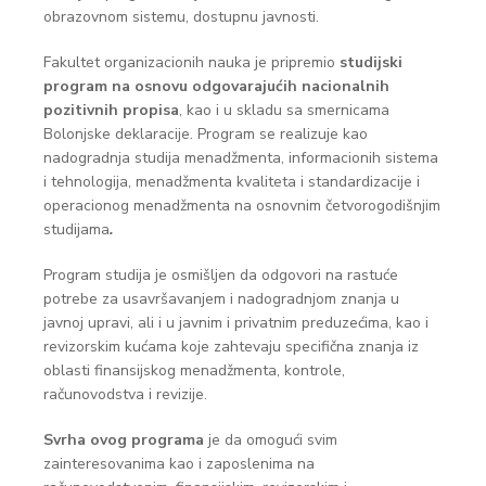
obrazovnom sistemu, dostupnu javnosti.
Fakultet organizacionih nauka je pripremio
studijski
program
na osnovu odgovarajućih nacionalnih
pozitivnih propisa
, kao i u skladu sa smernicama
Bolonjske deklaracije. Program se realizuje kao
nadogradnja studija menadžmenta, informacionih sistema
i tehnologija, menadžmenta kvaliteta i standardizacije i
operacionog menadžmenta na osnovnim četvorogodišnjim
studijama
.
Program studija je osmišljen da odgovori na rastuće
potrebe za usavršavanjem i nadogradnjom znanja u
javnoj upravi, ali i u javnim i privatnim preduzećima, kao i
revizorskim kućama koje zahtevaju specifična znanja iz
oblasti finansijskog menadžmenta, kontrole,
računovodstva i revizije.
Svrha ovog programa
je da omogući svim
zainteresovanima kao i zaposlenima na