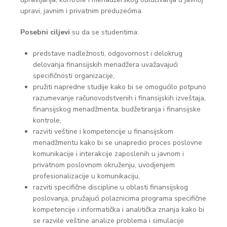
upravi, javnim i privatnim preduzećima.
Posebni ciljevi
su da se studentima:
predstave nadležnosti, odgovornost i delokrug
delovanja finansijskih menadžera uvažavajući
specifičnosti organizacije,
pružiti napredne studije kako bi se omogućilo potpuno
razumevanje računovodstvenih i finansijskih izveštaja,
finansijskog menadžmenta, budžetiranja i finansijske
kontrole,
razviti veštine i kompetencije u finansijskom
menadžmentu kako bi se unapredio proces poslovne
komunikacije i interakcije zaposlenih u javnom i
privatnom poslovnom okruženju, uvodjenjem
profesionalizacije u komunikaciju,
razviti specifične discipline u oblasti finansijskog
poslovanja, pružajući polaznicima programa specifične
kompetencije i informatička i analitička znanja kako bi
se razvile veštine analize problema i simulacije