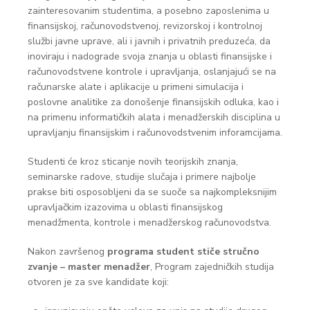
zainteresovanim studentima, a posebno zaposlenima u
finansijskoj, računovodstvenoj, revizorskoj i kontrolnoj
službi javne uprave, ali i javnih i privatnih preduzeća, da
inoviraju i nadograde svoja znanja u oblasti finansijske i
računovodstvene kontrole i upravljanja, oslanjajući se na
računarske alate i aplikacije u primeni simulacija i
poslovne analitike za donošenje finansijskih odluka, kao i
na primenu informatičkih alata i menadžerskih disciplina u
upravljanju finansijskim i računovodstvenim inforamcijama.
Studenti će kroz sticanje novih teorijskih znanja,
seminarske radove, studije slučaja i primere najbolje
prakse biti osposobljeni da se suoče sa najkompleksnijim
upravljačkim izazovima u oblasti finansijskog
menadžmenta, kontrole i menadžerskog računovodstva.
Nakon završenog
programa student stiče stručno
zvanje – master menadžer
, Program zajedničkih studija
otvoren je za sve kandidate koji: