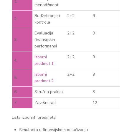
1.
menadžment
Budžetiranje i
2+2
9
2.
kontrola
Evaluacija
2+2
9
3.
finansijskih
performansi
Izborni
2+2
9
4.
predmet 1
Izborni
2+2
9
5.
predmet 2
6.
Stručna praksa
3
7.
Završni rad
12
Lista izbornih predmeta
Simulacija u finansijskom odlučivanju