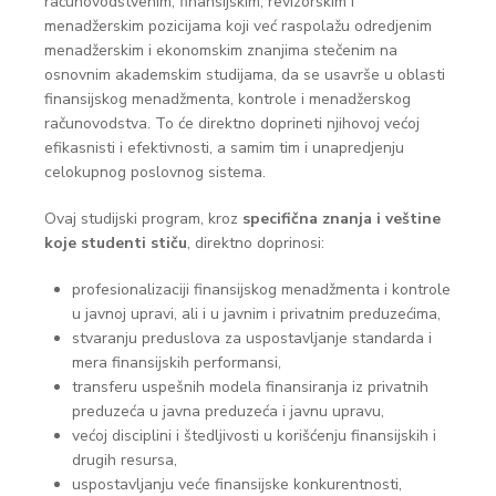
računovodstvenim, finansijskim, revizorskim i
menadžerskim pozicijama koji već raspolažu odredjenim
menadžerskim i ekonomskim znanjima stečenim na
osnovnim akademskim studijama, da se usavrše u oblasti
finansijskog menadžmenta, kontrole i menadžerskog
računovodstva. To će direktno doprineti njihovoj većoj
efikasnisti i efektivnosti, a samim tim i unapredjenju
celokupnog poslovnog sistema.
Ovaj studijski program, kroz
specifična znanja i veštine
koje studenti stiču
, direktno doprinosi:
profesionalizaciji finansijskog menadžmenta i kontrole
u javnoj upravi, ali i u javnim i privatnim preduzećima,
stvaranju preduslova za uspostavljanje standarda i
mera finansijskih performansi,
transferu uspešnih modela finansiranja iz privatnih
preduzeća u javna preduzeća i javnu upravu,
većoj disciplini i štedljivosti u korišćenju finansijskih i
drugih resursa,
uspostavljanju veće finansijske konkurentnosti,