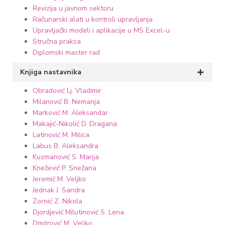
Revizija u javnom sektoru
Računarski alati u kontroli upravljanja
Upravljački modeli i aplikacije u MS Excel-u
Stručna praksa
Diplomski master rad
Knjiga nastavnika
Obradović Lj. Vladimir
Milanović B. Nemanja
Marković M. Aleksandar
Makajić-Nikolić D. Dragana
Latinović M. Milica
Labus B. Aleksandra
Kuzmanović S. Marija
Knežević P. Snežana
Jeremić M. Veljko
Jednak J. Sandra
Zornić Z. Nikola
Djordjević Milutinović S. Lena
Dmitrović M. Veljko