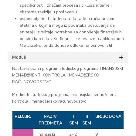
specifičnosti i značaja procesa i ciklusa interne i
eksterne revizije u poslovanju.
osposobljenost studenata da rade u računarskim
alatima u kojima mogu iz podataka poslovanja da
stvaraju izveštaje potrebne za donošenje finansijskih
odluka kao i da vrše finansijske analize u aplikacijama
MS Excel
-u, te da donose odluke na osnovu istih.
Moduli
Nastavni plan i program studijskog programa FINANSIJSKI
MENADžMENT, KONTROLA I MENADžERSKO
RAČUNOVODSTVO
Predmeti studijskog programa Finansijski menadžment,
kontrola i menadžersko računovodstvo
RED.BR.
NAZIV
I
II
BR.BODOVA
PREDMETA
SEM
SEM
Finansijski
2+2
9