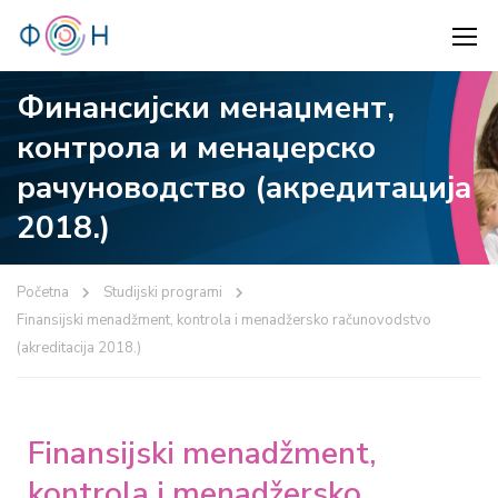
Финансијски менаџмент,
контрола и менаџерско
рачуноводство (акредитација
2018.)
Početna
Studijski programi
Finansijski menadžment, kontrola i menadžersko računovodstvo
(akreditacija 2018.)
Finansijski menadžment,
kontrola i menadžersko