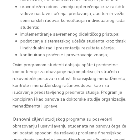
uravnotežen odnos izmedju opterećenja kroz različite
vidove nastave i učenja: predavanja, auditornih vežbi,
seminarskih radova, konsultacija i individualnog rada
studenta;
implementiranje savremenog didaktičkog pristupa;
podsticanje sistematskog učešća studenta kroz timski
i individualni rad i prezentaciju rezultata učenja;
kontinuirano praćenje i proveravanje znanja;
Ovim programom studenti dobijaju opšte i predmetne
kompetencije za obavljanje najkompleksnijih stručnih i
rukovodećih poslova u oblasti finansijskog menadžmenta,
kontrole i menadžerskog računovodstva, kao i za
izučavanje predstavljenog predmeta studija. Program je
koncipiran i kao osnova za doktorske studije organizacije,
menadžmenta i uprave.
Osnovni ciljevi
studijskog programa su posvećeni
obrazovanju i usavršavanju studenata na osnovu čega će
oni postati sposobni da rešavaju probleme finansijskog
upravljanja, kontrole i menadžerskog odlučivanja u javnoj