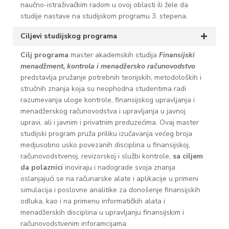
naučno-istraživačkim radom u ovoj oblasti ili žele da
studije nastave na studijskom programu 3. stepena.
Ciljevi studijskog programa
Cilj programa
master akademskih studija
Finansijski
menadžment, kontrola i menadžersko računovodstvo
predstavlja pružanje potrebnih teorijskih, metodoloških i
stručnih znanja koja su neophodna studentima radi
razumevanja uloge kontrole, finansijskog upravljanja i
menadžerskog računovodstva i upravljanja u javnoj
upravi, ali i javnim i privatnim preduzećima. Ovaj master
studijski program pruža priliku izučavanja većeg broja
medjusobno usko povezanih disciplina u finansijskoj,
računovodstvenoj, revizorskoj i službi kontrole,
sa ciljem
da polaznici
inoviraju i nadograde svoja znanja
oslanjajući se na računarske alate i aplikacije u primeni
simulacija i poslovne analitike za donošenje finansijskih
odluka, kao i na primenu informatičkih alata i
menadžerskih disciplina u upravljanju finansijskim i
računovodstvenim inforamcijama.