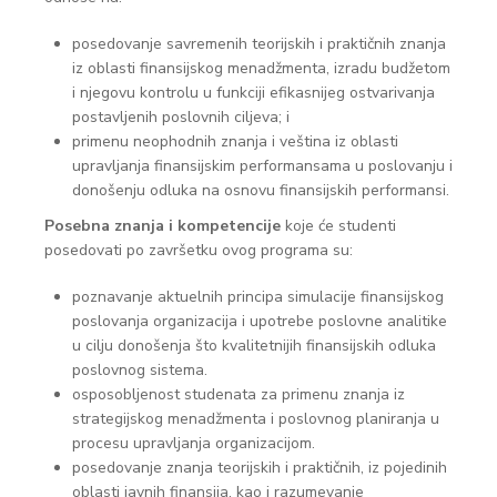
posedovanje savremenih teorijskih i praktičnih znanja
iz oblasti finansijskog menadžmenta, izradu budžetom
i njegovu kontrolu u funkciji efikasnijeg ostvarivanja
postavljenih poslovnih ciljeva; i
primenu neophodnih znanja i veština iz oblasti
upravljanja finansijskim performansama u poslovanju i
donošenju odluka na osnovu finansijskih performansi.
Posebna znanja i kompetencije
koje će studenti
posedovati po završetku ovog programa su:
poznavanje aktuelnih principa simulacije finansijskog
poslovanja organizacija i upotrebe poslovne analitike
u cilju donošenja što kvalitetnijih finansijskih odluka
poslovnog sistema.
osposobljenost studenata za primenu znanja iz
strategijskog menadžmenta i poslovnog planiranja u
procesu upravljanja organizacijom.
posedovanje znanja teorijskih i praktičnih, iz pojedinih
oblasti javnih finansija, kao i razumevanje