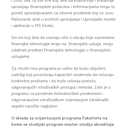
i zovu, dok za sve one koji žele da kvalitetnije i efikasnije
upravljaju finansijskim podacima i iinformacijama mogu to
postići opredeljivanjem za izborne predmete koji se zovu
Računarski alati u kontroli upravljanja i Upravljački modeli
i aplikacije u
MS Excelu
.
Svi oni koji žele da saznaju više o uticaju koje savremene
finansijke tehnologije imaju na finansijske usluge, mogu
odabrati predmet Finansijske tehnologije u finansijskim
uslugama.
Za stručni nivo programa je važno da budu uključeni
sadržaji koji povećavaju kapacitet studenata da rešavaju
konkretne probleme i da traže rešenja pomoću
odgovarajućih istraživačkih pristupa i metoda. Zato je u
programu sa posebnim metodološkim predmetom i
odgovarajućom istraživačkom orijentacijom istraživački
aspekt naročito naglašen.
U skladu sa orijentacijom programa Fakulteta na
kome se studijski program master studija akredituje
,