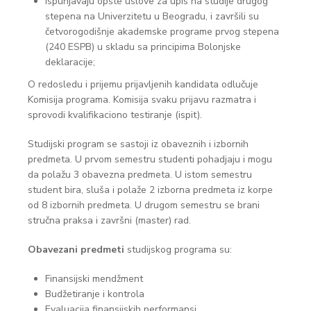
ispunjavaju opšte uslove za upis na studije drugog
stepena na Univerzitetu u Beogradu, i završili su
četvorogodišnje akademske programe prvog stepena
(240 ESPB) u skladu sa principima Bolonjske
deklaracije;
O redosledu i prijemu prijavljenih kandidata odlučuje
Komisija programa. Komisija svaku prijavu razmatra i
sprovodi kvalifikaciono testiranje (ispit).
Studijski program se sastoji iz obaveznih i izbornih
predmeta. U prvom semestru studenti pohadjaju i mogu
da polažu 3 obavezna predmeta. U istom semestru
student bira, sluša i polaže 2 izborna predmeta iz korpe
od 8 izbornih predmeta. U drugom semestru se brani
stručna praksa i završni (master) rad.
Obavezani predmeti
studijskog programa su:
Finansijski mendžment
Budžetiranje i kontrola
Evaluacija finansijskih performansi