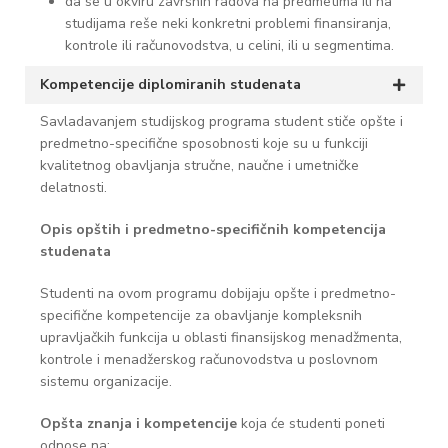
da se u okviru završnih radova na predmetima ili na
studijama reše neki konkretni problemi finansiranja,
kontrole ili računovodstva, u celini, ili u segmentima.
Kompetencije diplomiranih studenata
Savladavanjem studijskog programa student stiče opšte i
predmetno-specifične sposobnosti koje su u funkciji
kvalitetnog obavljanja stručne, naučne i umetničke
delatnosti.
Opis opštih i predmetno-specifičnih kompetencija
studenata
Studenti na ovom programu dobijaju opšte i predmetno-
specifične kompetencije za obavljanje kompleksnih
upravljačkih funkcija u oblasti finansijskog menadžmenta,
kontrole i menadžerskog računovodstva u poslovnom
sistemu organizacije.
Opšta znanja i kompetencije
koja će studenti poneti
odnose na: