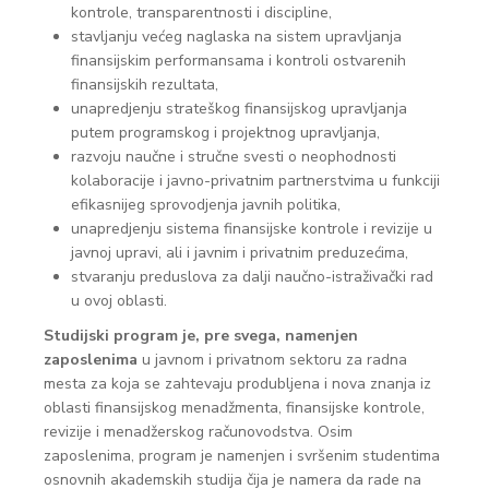
kontrole, transparentnosti i discipline,
stavljanju većeg naglaska na sistem upravljanja
finansijskim performansama i kontroli ostvarenih
finansijskih rezultata,
unapredjenju strateškog finansijskog upravljanja
putem programskog i projektnog upravljanja,
razvoju naučne i stručne svesti o neophodnosti
kolaboracije i javno-privatnim partnerstvima u funkciji
efikasnijeg sprovodjenja javnih politika,
unapredjenju sistema finansijske kontrole i revizije u
javnoj upravi, ali i javnim i privatnim preduzećima,
stvaranju preduslova za dalji naučno-istraživački rad
u ovoj oblasti.
Studijski program je, pre svega, n
amenjen
zaposlenima
u javnom i privatnom sektoru za radna
mesta za koja se zahtevaju produbljena i nova znanja iz
oblasti finansijskog menadžmenta, finansijske kontrole,
revizije i menadžerskog računovodstva. Osim
zaposlenima, program je namenjen i svršenim studentima
osnovnih akademskih studija čija je namera da rade na