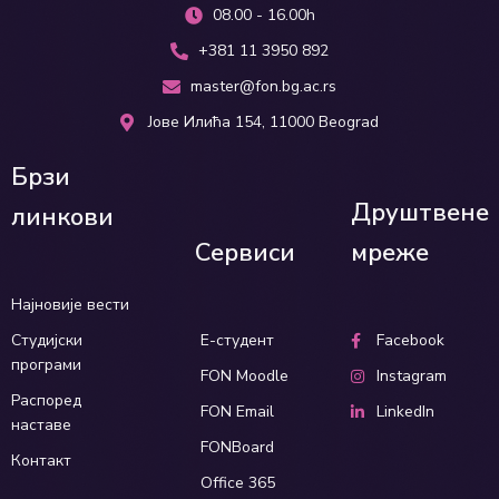
08.00 - 16.00h
+381 11 3950 892
master@fon.bg.ac.rs
Јове Илића 154, 11000 Beograd
Брзи
Друштвене
линкови
Сервиси
мреже
Најновије вести
Студијски
Е-студент
Facebook
програми
FON Moodle
Instagram
Распоред
FON Email
LinkedIn
наставе
FONBoard
Контакт
Office 365