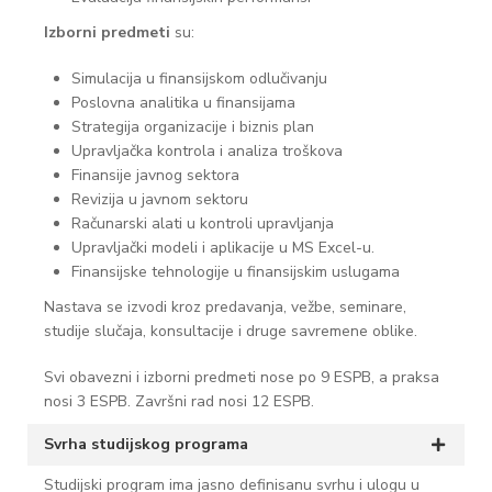
Izborni predmeti
su:
Simulacija u finansijskom odlučivanju
Poslovna analitika u finansijama
Strategija organizacije i biznis plan
Upravljačka kontrola i analiza troškova
Finansije javnog sektora
Revizija u javnom sektoru
Računarski alati u kontroli upravljanja
Upravljački modeli i aplikacije u MS Excel-u.
Finansijske tehnologije u finansijskim uslugama
Nastava se izvodi kroz predavanja, vežbe, seminare,
studije slučaja, konsultacije i druge savremene oblike.
Svi obavezni i izborni predmeti nose po 9 ESPB, a praksa
nosi 3 ESPB. Završni rad nosi 12 ESPB.
Svrha studijskog programa
Studijski program ima jasno definisanu svrhu i ulogu u