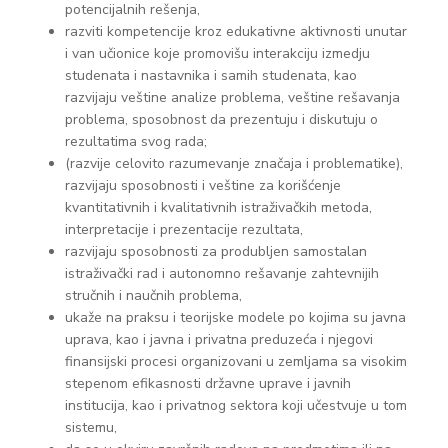
potencijalnih rešenja,
razviti kompetencije kroz edukativne aktivnosti unutar
i van učionice koje promovišu interakciju izmedju
studenata i nastavnika i samih studenata, kao
razvijaju veštine analize problema, veštine rešavanja
problema, sposobnost da prezentuju i diskutuju o
rezultatima svog rada;
(razvije celovito razumevanje značaja i problematike),
razvijaju sposobnosti i veštine za korišćenje
kvantitativnih i kvalitativnih istraživačkih metoda,
interpretacije i prezentacije rezultata,
razvijaju sposobnosti za produbljen samostalan
istraživački rad i autonomno rešavanje zahtevnijih
stručnih i naučnih problema,
ukaže na praksu i teorijske modele po kojima su javna
uprava, kao i javna i privatna preduzeća i njegovi
finansijski procesi organizovani u zemljama sa visokim
stepenom efikasnosti državne uprave i javnih
institucija, kao i privatnog sektora koji učestvuje u tom
sistemu,