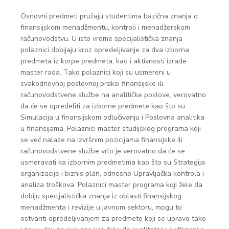
Osnovni predmeti pružaju studentima bazična znanja o
finansijskom menadžmentu, kontroli i menadžerskom
računovodstvu. U isto vreme specijalistička znanja
polaznici dobijaju kroz opredeljivanje za dva izborna
predmeta iz korpe predmeta, kao i aktivnosti izrade
master rada. Tako polaznici koji su usmereni u
svakodnevnoj poslovnoj praksi finansijske ili
računovodstvene službe na analitičke poslove, verovatno
da će se opredeliti za izborne predmete kao što su
Simulacija u finansijskom odlučivanju i Poslovna analitika
u finansijama. Polaznici master studijskog programa koji
se već nalaze na izvršnim pozicijama finansijske ili
računovodstvene službe vrlo je verovatno da će se
usmeravati ka izbornim predmetima kao što su Strategija
organizacije i biznis plan, odnosno Upravljačka kontrola i
analiza troškova. Polaznici master programa koji žele da
dobiju specijalistička znanja iz oblasti finansijskog
menadžmenta i revizije u javnom sektoru, mogu to
ostvariti opredeljivanjem za predmete koji se upravo tako