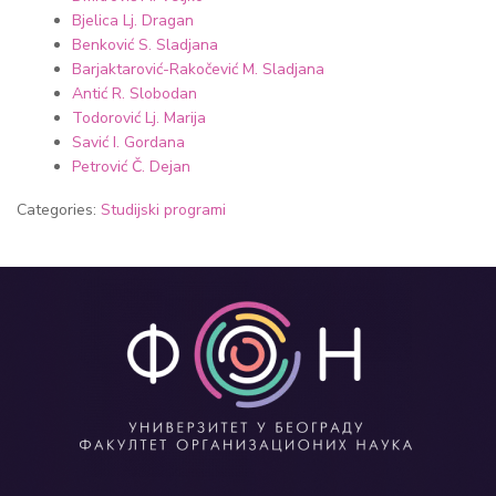
Bjelica Lj. Dragan
Benković S. Sladjana
Barjaktarović-Rakočević M. Sladjana
Antić R. Slobodan
Todorović Lj. Marija
Savić I. Gordana
Petrović Č. Dejan
Categories:
Studijski programi