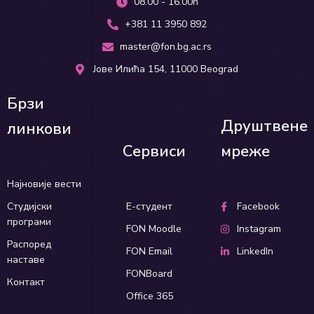
08.00 - 16.00h
+381 11 3950 892
master@fon.bg.ac.rs
Јове Илића 154, 11000 Beograd
Брзи
Друштвене
линкови
Сервиси
мреже
Најновије вести
Студијски
Е-студент
Facebook
програми
FON Moodle
Instagram
Распоред
FON Email
LinkedIn
наставе
FONBoard
Контакт
Office 365