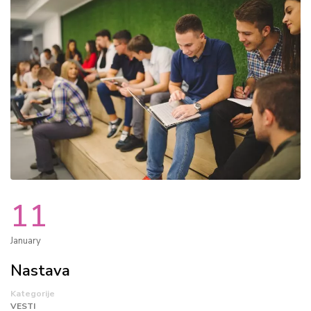
11
January
Nastava
Kategorije
VESTI