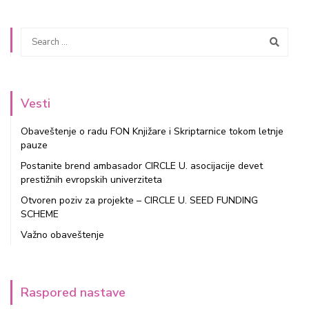
Vesti
Obaveštenje o radu FON Knjižare i Skriptarnice tokom letnje
pauze
Postanite brend ambasador CIRCLE U. asocijacije devet
prestižnih evropskih univerziteta
Otvoren poziv za projekte – CIRCLE U. SEED FUNDING
SCHEME
Važno obaveštenje
Raspored nastave