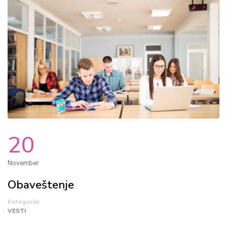
20
November
Obaveštenje
Kategorije
VESTI