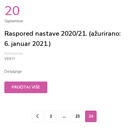
20
September
Raspored nastave 2020/21. (ažurirano:
6. januar 2021.)
Kategorije
VESTI
Detaljnije
PROČITAJ VIŠE
1
…
23
24