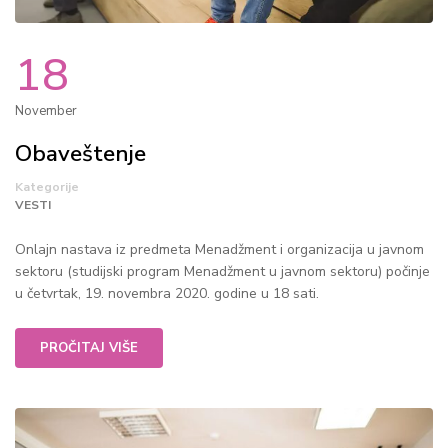
18
November
Obaveštenje
Kategorije
VESTI
Onlajn nastava iz predmeta Menadžment i organizacija u javnom
sektoru (studijski program Menadžment u javnom sektoru) počinje
u četvrtak, 19. novembra 2020. godine u 18 sati.
PROČITAJ VIŠE