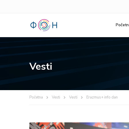
Početn
Vesti
Početna
Vesti
Vesti
Erazmus+ info dan