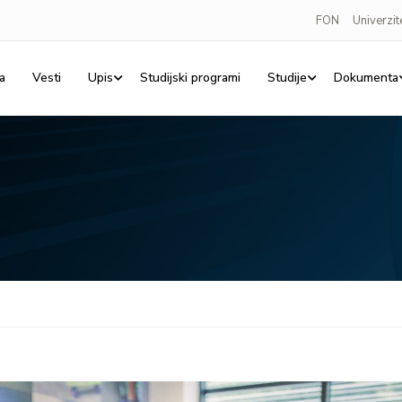
FON
Univerzit
a
Vesti
Upis
Studijski programi
Studije
Dokumenta