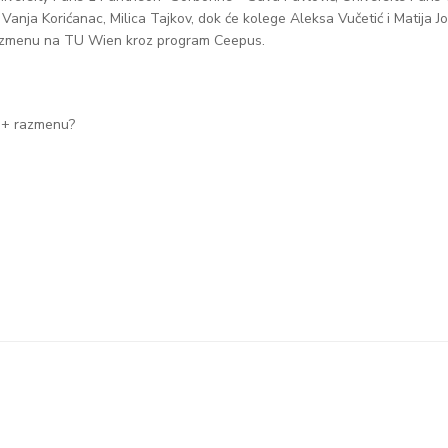
anja Korićanac, Milica Tajkov, dok će kolege Aleksa Vučetić i Matija Jo
 razmenu na TU Wien kroz program Ceepus.
us+ razmenu?