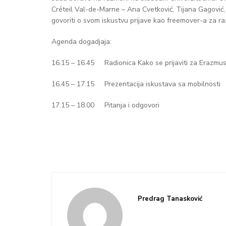
Créteil Val-de-Marne – Ana Cvetković, Tijana Gagović, V
govoriti o svom iskustvu prijave kao freemover-a za
Agenda dogadjaja:
16.15 – 16.45 Radionica Kako se prijaviti za Erazm
16.45 – 17.15 Prezentacija iskustava sa mobilnosti
17.15 – 18.00 Pitanja i odgovori
Predrag Tanasković