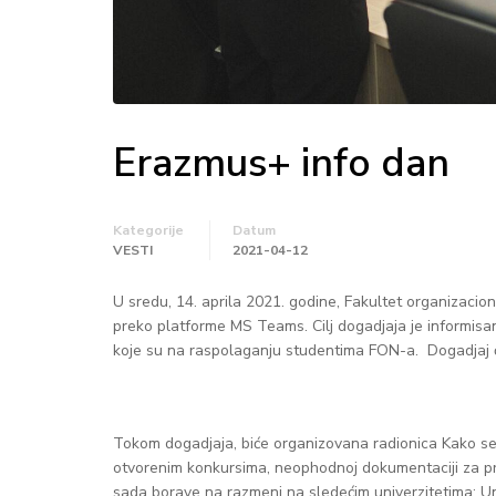
Erazmus+ info dan
Kategorije
Datum
VESTI
2021-04-12
U sredu, 14. aprila 2021. godine, Fakultet organizaci
preko platforme MS Teams. Cilj dogadjaja je informis
koje su na raspolaganju studentima FON-a. Dogadjaj 
Tokom dogadjaja, biće organizovana radionica Kako se p
otvorenim konkursima, neophodnoj dokumentaciji za pri
sada borave na razmeni na sledećim univerzitetima: Un