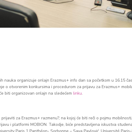
onih nauka organizuje onlajn Erazmus+ info dan sa početkom u 16.15 ča
anje o otvorenim konkursima i procedurom za prijavu za Erazmus+ mobil
će biti organizovan onlajn na sledećem
linku
.
rijaviti za Erazmus+ razmenu?, na kojoj će biti reči o pojmu mobilnosti
javu i platformi MOBION. Takodje, biće predstavljena iskustva studena
iversity Paris 1 Panthéon- Sorbonne – Sava Pavlović, Université Paris-