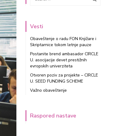
Vesti
Obaveštenje o radu FON Knjižare i
Skriptarnice tokom letnje pauze
Postanite brend ambasador CIRCLE
U. asocijacije devet prestižnih
evropskih univerziteta
Otvoren poziv za projekte – CIRCLE
U. SEED FUNDING SCHEME
Važno obaveštenje
Raspored nastave