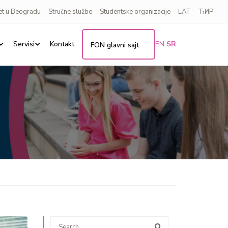
et u Beogradu
Stručne službe
Studentske organizacije
LAT
ЋИР
Servisi
Kontakt
EN
SR
FON glavni sajt