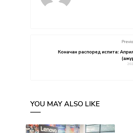
Previ
Коначан распоред испита: Април
(ажу
20
YOU MAY ALSO LIKE