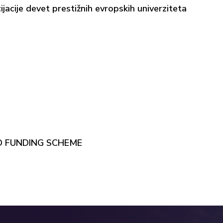
acije devet prestižnih evropskih univerziteta
EED FUNDING SCHEME