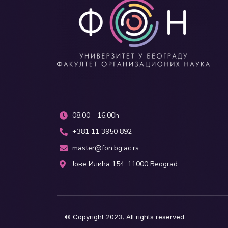
08.00 - 16.00h
+381 11 3950 892
master@fon.bg.ac.rs
Јове Илића 154, 11000 Beograd
© Copyright 2023, All rights reserved