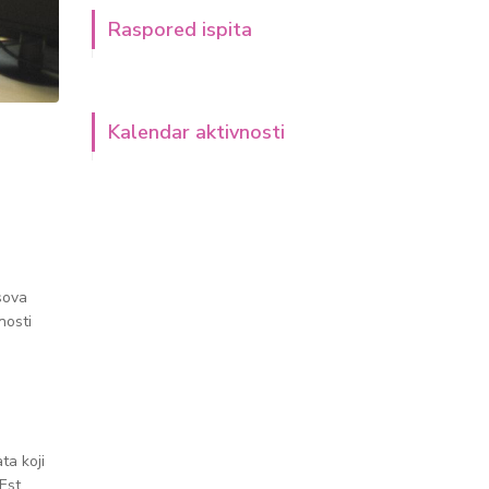
Raspored ispita
Kalendar aktivnosti
sova
nosti
,
ta koji
Est