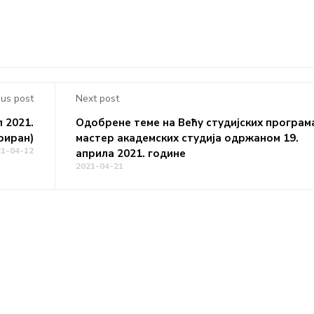
ous post
Next post
 2021.
Одобрене теме на Већу студијских програм
риран)
мастер академских студија одржаном 19.
21-04-12
априла 2021. године
2021-04-21