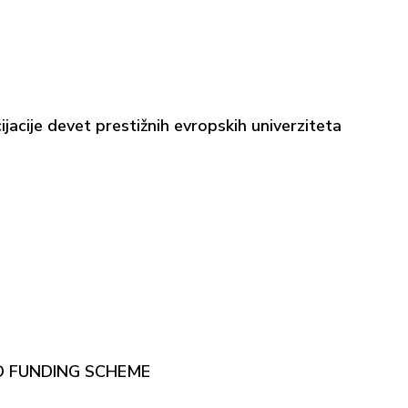
acije devet prestižnih evropskih univerziteta
EED FUNDING SCHEME