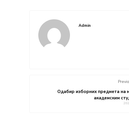
Admin
Previ
Одабир изборних предмета на 
академским сту
20