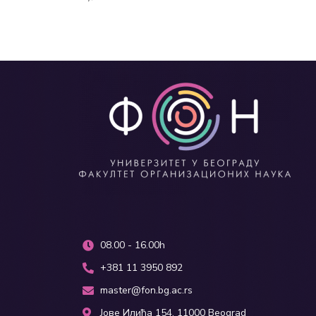
08.00 - 16.00h
+381 11 3950 892
master@fon.bg.ac.rs
Јове Илића 154, 11000 Beograd