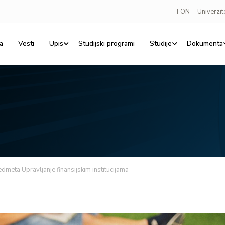
FON
Univerzit
a
Vesti
Upis
Studijski programi
Studije
Dokumenta
dmeta Upravljanje finansijskim institucijama