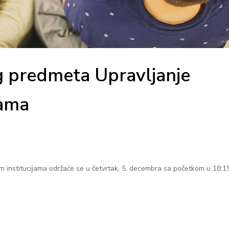
g predmeta Upravljanje
jama
m institucijama održaće se u četvrtak, 5. decembra sa početkom u 18:15