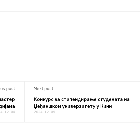
ous post
Next post
мастер
Конкурс за стипендирање студената на
дијама
Џеђаншком универзитету у Кини
24-12-04
2024-12-09