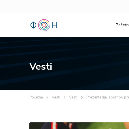
Početn
Vesti
Početna
Vesti
Vesti
Prezentacija izbornog pre