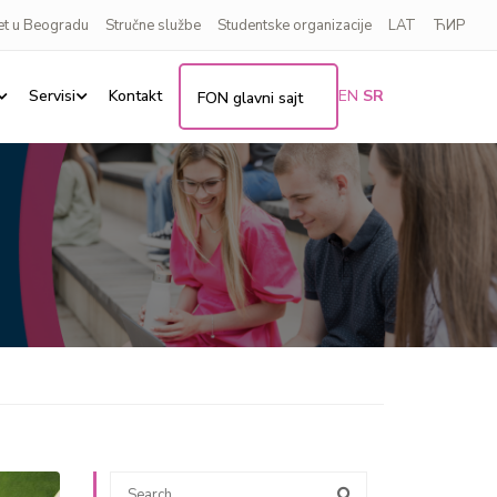
et u Beogradu
Stručne službe
Studentske organizacije
LAT
ЋИР
Servisi
Kontakt
EN
SR
FON glavni sajt