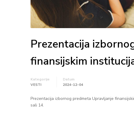
Prezentacija izborno
finansijskim instituci
Kategorije
Datum
VESTI
2024-12-04
Prezentacija izbornog predmeta Upravljanje finansijski
sali 14.