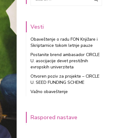
Vesti
Obaveštenje o radu FON Knjižare i
Skriptarnice tokom letnje pauze
Postanite brend ambasador CIRCLE
U. asocijacije devet prestižnih
evropskih univerziteta
Otvoren poziv za projekte – CIRCLE
U. SEED FUNDING SCHEME
Važno obaveštenje
Raspored nastave