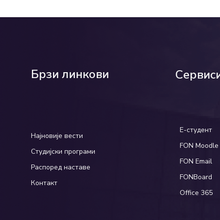
Брзи линкови
Сервис
Е-студент
Најновије вести
FON Moodle
Студијски програми
FON Email
Распоред наставе
FONBoard
Контакт
Office 365