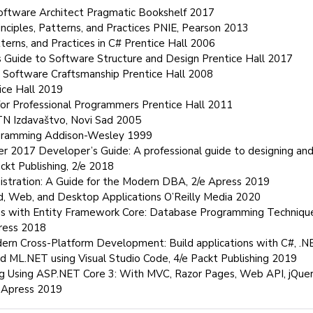
Software Architect Pragmatic Bookshelf 2017
inciples, Patterns, and Practices PNIE, Pearson 2013
atterns, and Practices in C# Prentice Hall 2006
n’s Guide to Software Structure and Design Prentice Hall 2017
e Software Craftsmanship Prentice Hall 2008
tice Hall 2019
 for Professional Programmers Prentice Hall 2011
 FTN Izdavaštvo, Novi Sad 2005
rogramming Addison-Wesley 1999
ver 2017 Developer’s Guide: A professional guide to designing an
ckt Publishing, 2/e 2018
istration: A Guide for the Modern DBA, 2/e Apress 2019
oud, Web, and Desktop Applications O’Reilly Media 2020
s with Entity Framework Core: Database Programming Technique
ress 2018
odern Cross-Platform Development: Build applications with C#, .N
d ML.NET using Visual Studio Code, 4/e Packt Publishing 2019
g Using ASP.NET Core 3: With MVC, Razor Pages, Web API, jQuer
n Apress 2019