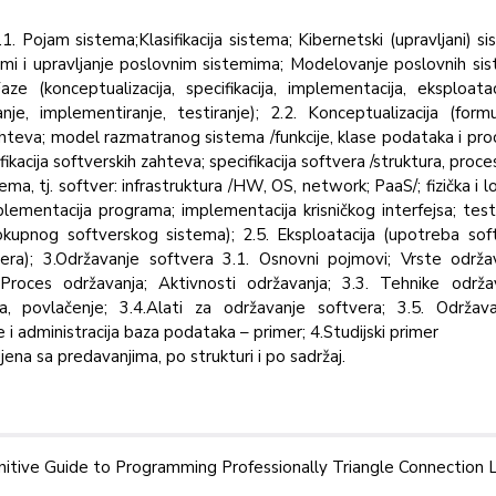
1. Pojam sistema;Klasifikacija sistema; Kibernetski (upravljani) si
stemi i upravljanje poslovnim sistemima; Modelovanje poslovnih si
ze (konceptualizacija, specifikacija, implementacija, eksploatac
anje, implementiranje, testiranje); 2.2. Konceptualizacija (formu
 zahteva; model razmatranog sistema /funkcije, klase podataka i proc
kacija softverskih zahteva; specifikacija softvera /struktura, procesi
ma, tj. softver: infrastruktura /HW, OS, network; PaaS/; fizička i l
lementacija programa; implementacija krisničkog interfejsa; test
okupnog softverskog sistema); 2.5. Eksploatacija (upotreba soft
tvera); 3.Održavanje softvera 3.1. Osnovni pojmovi; Vrste održa
 Proces održavanja; Aktivnosti održavanja; 3.3. Tehnike održav
ija, povlačenje; 3.4.Alati za održavanje softvera; 3.5. Održava
 i administracija baza podataka – primer; 4.Studijski primer
ena sa predavanjima, po strukturi i po sadržaj.
nitive Guide to Programming Professionally Triangle Connection 