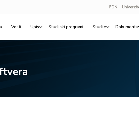
FON
Univerzit
a
Vesti
Upis
Studijski programi
Studije
Dokumenta
ftvera