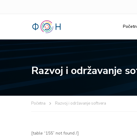
Početn
Razvoj i održavanje so
Početna
Razvoj i održavanje softvera
[table “155” not found /]