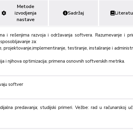
Metode
izvodjenja
Sadržaj
Literatu
nastave
a i rešenjima razvoja i održavanja softvera. Razumevanje i pr
Osposobljavanje za:
e, projektovanje,implementiranje, testiranje, instaliranje i administr
ja i njihova optimizacija; primena osnovnih softverskih metrika.
vaju softver
alna predavanja; studijski primeri. Vežbe: rad u računarskoj uči