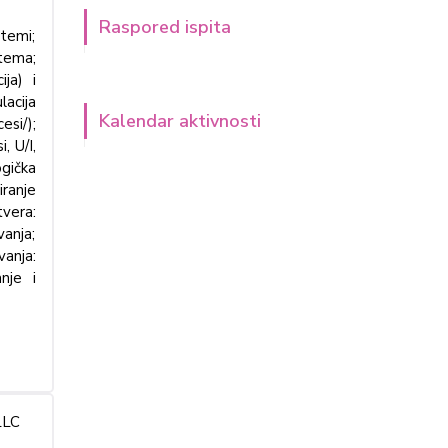
Raspored ispita
stemi;
stema;
ija) i
lacija
Kalendar aktivnosti
esi/);
, U/I,
ogička
iranje
vera:
vanja;
anja:
nje i
LLC