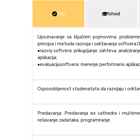
Cilj
Ishod
Upoznavanje sa ključnim pojmovima, problemim
principa i metoda razvoja i održavanja softvera.
•razvoj softvera: prikupljanje zahteva, analiziranj
aplikacija;
•evaluacijusoftvera: merenje performansi aplikaci
Osposobljenost studenatata da razvijaju i održa
Predavanja: Predavanja ex cathedra i multimedij
rešavanje zadataka, programiranje.