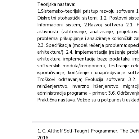
Teorijska nastava:
1.Sistemsko-teorijski pristup razvoju softvera 1.
Diskretni stohastički sistemi; 1.2. Poslovni si
Informacioni sistem; 2.Razvoj softvera 2.1. Fa
aktivnosti (zahtevanje, analiziranje, projektov
problema: prikupljanje i analiziranje korisničkih
2.3. Specifikacija (model rešenja problema: specifi
arhitektura/); 2.4. Implementacija (rešenje proble
arhitektura; implementacija baze podataka; imp
softverskih modula/komponenti; testiranje cel
isporučivanje, korišćenje i unapredjivanje sof
Troškovi održavanja; Evolucija softvera; 3.2.
reinženjerstvo, inverzno inženjerstvo, migrac
administracija programa – primer; 3.6. Održavanje
Praktična nastava: Vežbe su u potpunosti uskladj
1. C. Althoff Self-Taught Programmer: The Defi
2016