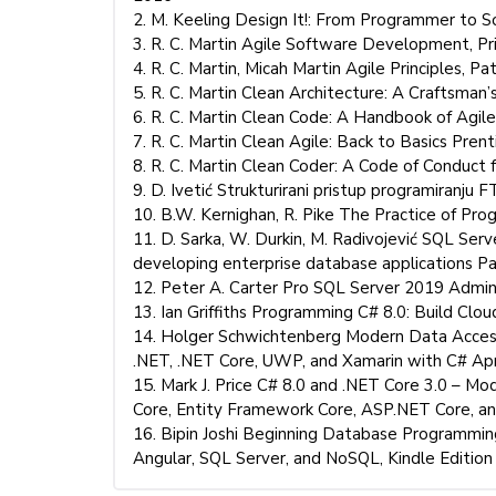
2. M. Keeling Design It!: From Programmer to 
3. R. C. Martin Agile Software Development, Pr
4. R. C. Martin, Micah Martin Agile Principles, P
5. R. C. Martin Clean Architecture: A Craftsma
6. R. C. Martin Clean Code: A Handbook of Agil
7. R. C. Martin Clean Agile: Back to Basics Pren
8. R. C. Martin Clean Coder: A Code of Conduct
9. D. Ivetić Strukturirani pristup programiranju
10. B.W. Kernighan, R. Pike The Practice of P
11. D. Sarka, W. Durkin, M. Radivojević SQL Ser
developing enterprise database applications Pa
12. Peter A. Carter Pro SQL Server 2019 Admin
13. Ian Griffiths Programming C# 8.0: Build Cl
14. Holger Schwichtenberg Modern Data Acces
.NET, .NET Core, UWP, and Xamarin with C# Ap
15. Mark J. Price C# 8.0 and .NET Core 3.0 – M
Core, Entity Framework Core, ASP.NET Core, an
16. Bipin Joshi Beginning Database Programmin
Angular, SQL Server, and NoSQL, Kindle Editio