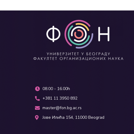
08.00 - 16.00h
+381 11 3950 892
master@fon.bg.ac.rs
Јове Илића 154, 11000 Beograd