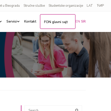
et u Beogradu
Stručne službe
Studentske organizacije
LAT
ЋИР
Servisi
Kontakt
EN
SR
FON glavni sajt