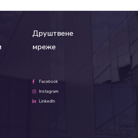
Друштвене
и
мреже
Facebook
Instagram
LinkedIn