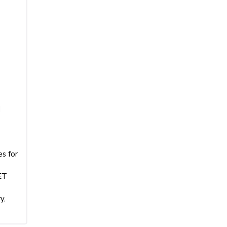
d
s for
ET
y,