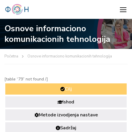
Osnove informaciono
komunikacionih tehnologija
Početna
Osnove informaciono komunikacionih tehnologija
[table “79” not found /]
Cilj
Ishod
Metode izvodjenja nastave
Sadržaj