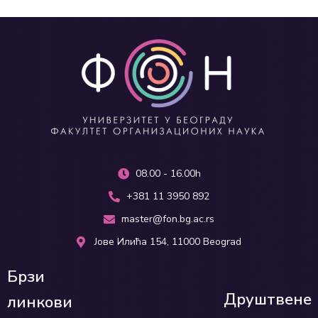
08.00 - 16.00h
+381 11 3950 892
master@fon.bg.ac.rs
Јове Илића 154, 11000 Beograd
Брзи
Друштвене
линкови