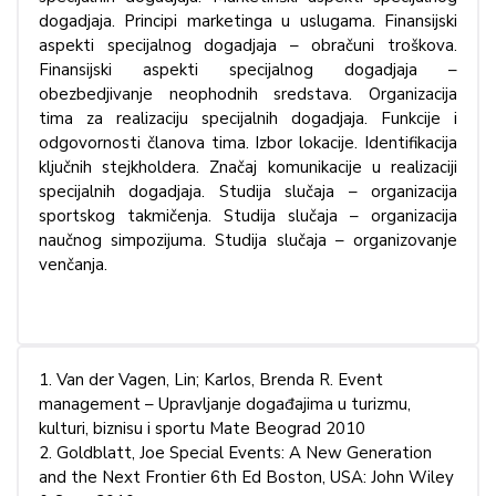
dogadjaja. Principi marketinga u uslugama. Finansijski
aspekti specijalnog dogadjaja – obračuni troškova.
Finansijski aspekti specijalnog dogadjaja –
obezbedjivanje neophodnih sredstava. Organizacija
tima za realizaciju specijalnih dogadjaja. Funkcije i
odgovornosti članova tima. Izbor lokacije. Identifikacija
ključnih stejkholdera. Značaj komunikacije u realizaciji
specijalnih dogadjaja. Studija slučaja – organizacija
sportskog takmičenja. Studija slučaja – organizacija
naučnog simpozijuma. Studija slučaja – organizovanje
venčanja.
1. Van der Vagen, Lin; Karlos, Brenda R. Event
management – Upravljanje događajima u turizmu,
kulturi, biznisu i sportu Mate Beograd 2010
2. Goldblatt, Joe Special Events: A New Generation
and the Next Frontier 6th Ed Boston, USA: John Wiley