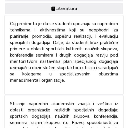
Literatura
Cilj predmeta je da se studenti upoznaju sa naprednim
tehnikama i aktivnostima koji su neophodni za
planiranje, promociju, uspešnu realizaciju i evaluaciju
specijalnih dogadjaja. Dalje, da studenti kroz praktične
primere u oblasti sportskih, kulturnih, naučnih skupova,
konferencija seminara i drugih dogadjaja razviju pod
mentorstvom nastavnika plan specijalnog dogadjaja
uzimajući u obzir složen skup faktora uticaja i saradjujući
sa kolegama u specijalizovanim oblastima
menadžmenta i organizacije.
Sticanje naprednih akademskih znanja i veština iz
oblasti organizacije različitih specijalnih dogadjaja:
sportskih dogadjaja, naučnih skupova, konferencija,
seminara, raznih skupova itd. Razvoj sposobnosti za