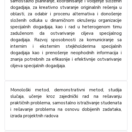
samostalno planiranje, koordinisanje i vodjenje složenih
dogadjaja, za kreativno stvaranje originalnih rešenja u
oblasti, za odabir i procenu alternativa i donošenje
složenih odluka u dinamičnom okruženju organizacije
specijalnih dogadjaja, kao i rad u heterogenom timu
zaduženom da ostvarivanje ciljeva specijalnog
dogadjaja. Razvoj sposobnosti za komuniciranje sa
internim i eksternim stejkholderima specijalnih
dogadjaja kao i prenošenje neophodnih informacija i
znanja potrebnih za efikasnije i efektivnije ostvarivanje
ciljeva specijalnih dogadjaja.
Monološki metod, demonstrativni metod, studija
slučaja, učenje kroz zajednički rad na rešavanju
praktičnih problema, samostalno istraživanje studenata
i rešavanje problema na osnovu dobijenih zadataka,
izrada projektnih radova