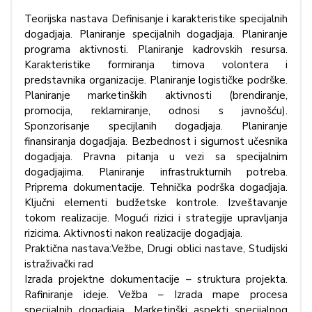
Teorijska nastava Definisanje i karakteristike specijalnih
dogadjaja. Planiranje specijalnih dogadjaja. Planiranje
programa aktivnosti. Planiranje kadrovskih resursa.
Karakteristike formiranja timova volontera i
predstavnika organizacije. Planiranje logističke podrške.
Planiranje marketinških aktivnosti (brendiranje,
promocija, reklamiranje, odnosi s javnošću).
Sponzorisanje specijlanih dogadjaja. Planiranje
finansiranja dogadjaja. Bezbednost i sigurnost učesnika
dogadjaja. Pravna pitanja u vezi sa specijalnim
dogadjajima. Planiranje infrastrukturnih potreba.
Priprema dokumentacije. Tehnička podrška dogadjaja.
Ključni elementi budžetske kontrole. Izveštavanje
tokom realizacije. Mogući rizici i strategije upravljanja
rizicima. Aktivnosti nakon realizacije dogadjaja.
Praktična nastava:Vežbe, Drugi oblici nastave, Studijski
istraživački rad
Izrada projektne dokumentacije – struktura projekta.
Rafiniranje ideje. Vežba – Izrada mape procesa
specijalnih dogadjaja. Marketinški aspekti specijalnog