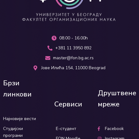
08.00 - 16.00h
+381 11 3950 892
master@fon.bg.ac.rs
Јове Илића 154, 11000 Beograd
Брзи
Друштвене
линкови
Сервиси
мреже
Најновије вести
Студијски
Е-студент
Facebook
програми
FON Moodle
Instagram