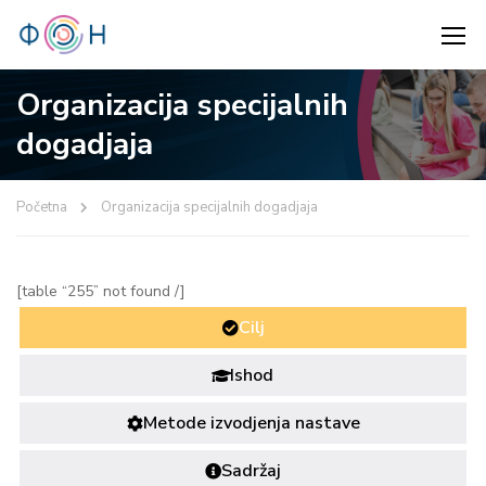
Organizacija specijalnih
dogadjaja
Početna
Organizacija specijalnih dogadjaja
[table “255” not found /]
Cilj
Ishod
Metode izvodjenja nastave
Sadržaj