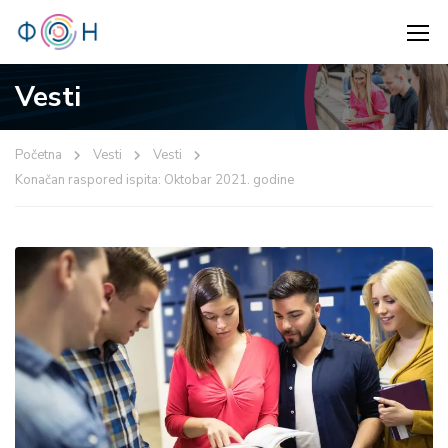
Vesti
Početna
Vesti
Vesti
Konačan raspored ispita: Oktobar 2021. godine