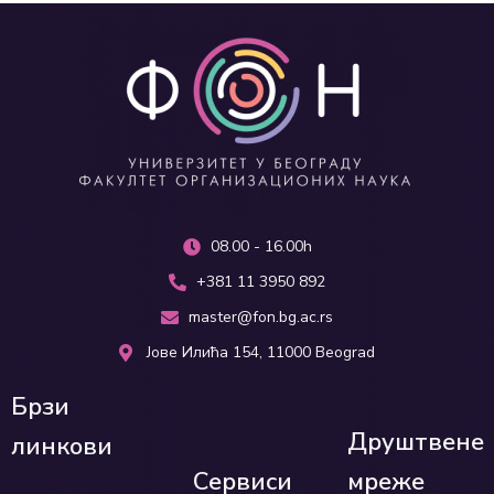
08.00 - 16.00h
+381 11 3950 892
master@fon.bg.ac.rs
Јове Илића 154, 11000 Beograd
Брзи
Друштвене
линкови
Сервиси
мреже