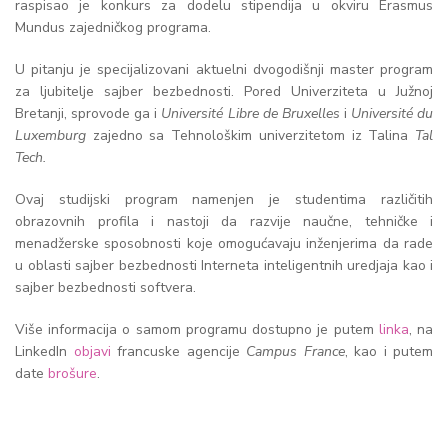
raspisao je konkurs za dodelu stipendija u okviru Erasmus
Mundus zajedničkog programa.
U pitanju je specijalizovani aktuelni dvogodišnji master program
za ljubitelje sajber bezbednosti. Pored Univerziteta u Južnoj
Bretanji, sprovode ga i
Université Libre de Bruxelles
i
Université du
Luxemburg
zajedno sa Tehnološkim univerzitetom iz Talina
Tal
Tech.
Ovaj studijski program namenjen je studentima različitih
obrazovnih profila i nastoji da razvije naučne, tehničke i
menadžerske sposobnosti koje omogućavaju inženjerima da rade
u oblasti sajber bezbednosti Interneta inteligentnih uredjaja kao i
sajber bezbednosti softvera.
Više informacija o samom programu dostupno je putem
linka
, na
LinkedIn
objavi
francuske agencije
Campus France
, kao i putem
date
brošure
.