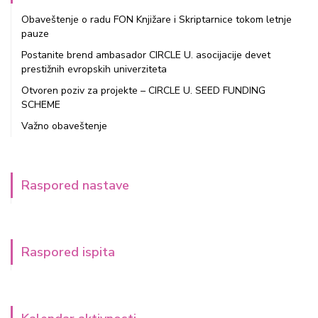
Obaveštenje o radu FON Knjižare i Skriptarnice tokom letnje
pauze
Postanite brend ambasador CIRCLE U. asocijacije devet
prestižnih evropskih univerziteta
Otvoren poziv za projekte – CIRCLE U. SEED FUNDING
SCHEME
Važno obaveštenje
Raspored nastave
Raspored ispita