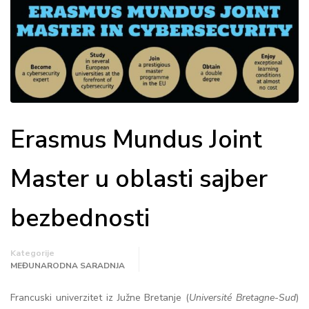
Erasmus Mundus Joint
Master u oblasti sajber
bezbednosti
Kategorije
MEĐUNARODNA SARADNJA
Francuski univerzitet iz Južne Bretanje (
Université Bretagne-Sud
)