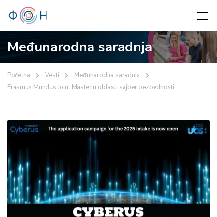
Međunarodna saradnja
Početna
Vesti
Međunarodna saradnja
Erasmus Mundus Joint Master u oblasti sajber bezbednosti